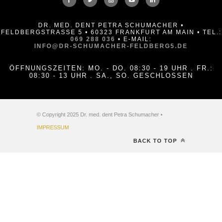
DR. MED. DENT PETRA SCHUMACHER •
FELDBERGSTRASSE 5 • 60323 FRANKFURT AM MAIN • TEL.:
069 288 036
• E-MAIL:
INFO@DR-SCHUMACHER-FELDBERG5.DE
ÖFFNUNGSZEITEN: MO. - DO. 08:30 - 19 UHR . FR.:
08:30 - 13 UHR . SA., SO. GESCHLOSSEN
© Copyright 2025 Dr. med. dent Petra Schumacher •
IMPRESSUM
BACK TO TOP