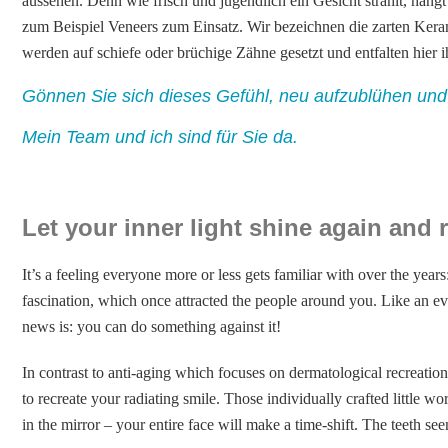
aussehen. Denn wie frisch und jugendlich ein Gesicht strahlt, hän
zum Beispiel Veneers zum Einsatz. Wir bezeichnen die zarten Keram
werden auf schiefe oder brüchige Zähne gesetzt und entfalten hier 
Gönnen Sie sich dieses Gefühl, neu aufzublühen und 
Mein Team und ich sind für Sie da.
Let your inner light shine again and
It’s a feeling everyone more or less gets familiar with over the years
fascination, which once attracted the people around you. Like an ev
news is: you can do something against it!
In contrast to anti-aging which focuses on dermatological recreation
to recreate your radiating smile. Those individually crafted little wor
in the mirror – your entire face will make a time-shift. The teeth s