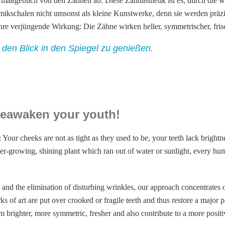
gt maßgeblich von den Zähnen ab. Diese Zahnästhetik ist es, durch die
ikschalen nicht umsonst als kleine Kunstwerke, denn sie werden präzise
ihre verjüngende Wirkung: Die Zähne wirken heller, symmetrischer, fri
den Blick in den Spiegel zu genießen.
 reawaken your youth!
: Your cheeks are not as tight as they used to be, your teeth lack bright
er-growing, shining plant which ran out of water or sunlight, every hum
 and the elimination of disturbing wrinkles, our approach concentrates o
ks of art are put over crooked or fragile teeth and thus restore a major p
eem brighter, more symmetric, fresher and also contribute to a more posit