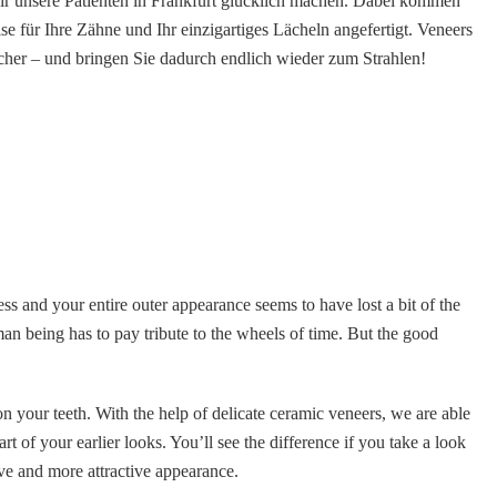
 wir unsere Patienten in Frankfurt glücklich machen. Dabei kommen
 für Ihre Zähne und Ihr einzigartiges Lächeln angefertigt. Veneers
scher – und bringen Sie dadurch endlich wieder zum Strahlen!
ness and your entire outer appearance seems to have lost a bit of the
an being has to pay tribute to the wheels of time. But the good
n your teeth. With the help of delicate ceramic veneers, we are able
art of your earlier looks. You’ll see the difference if you take a look
ive and more attractive appearance.