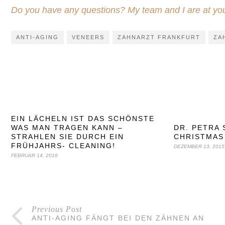
Do you have any questions? My team and I are at you
ANTI-AGING
VENEERS
ZAHNARZT FRANKFURT
ZA
EIN LÄCHELN IST DAS SCHÖNSTE
WAS MAN TRAGEN KANN –
DR. PETRA
STRAHLEN SIE DURCH EIN
CHRISTMAS
FRÜHJAHRS- CLEANING!
DEZEMBER 13, 2015
FEBRUAR 14, 2016
Previous Post
ANTI-AGING FÄNGT BEI DEN ZÄHNEN AN