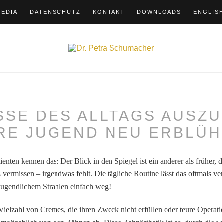
MEDIA
DATENSCHUTZ
KONTAKT
DOWNLOADS
ENGLIS
ESSE DES ALLTAGS AUSZ
RE JUGEND NEU ERBLÜ
ienten kennen das: Der Blick in den Spiegel ist ein anderer als früher,
 vermissen – irgendwas fehlt. Die tägliche Routine lässt das oftmals v
 jugendlichem Strahlen einfach weg!
elzahl von Cremes, die ihren Zweck nicht erfüllen oder teure Operat