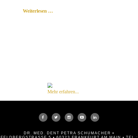
Weiterlesen …
Mehr erfahren...
DR. MED. DENT PETRA SCHUMACHER •
FELDBERGSTRASSE 5 • 60323 FRANKFURT AM MAIN • TEL.: