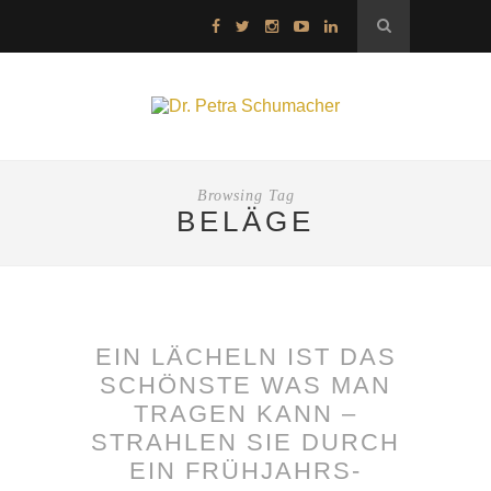
Browsing Tag
BELÄGE
EIN LÄCHELN IST DAS
SCHÖNSTE WAS MAN
TRAGEN KANN –
STRAHLEN SIE DURCH
EIN FRÜHJAHRS-