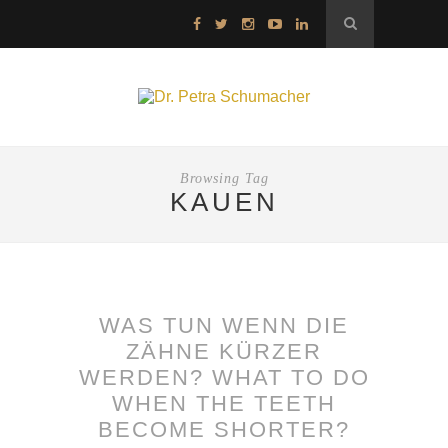
Browsing Tag
KAUEN
WAS TUN WENN DIE
ZÄHNE KÜRZER
WERDEN? WHAT TO DO
WHEN THE TEETH
BECOME SHORTER?