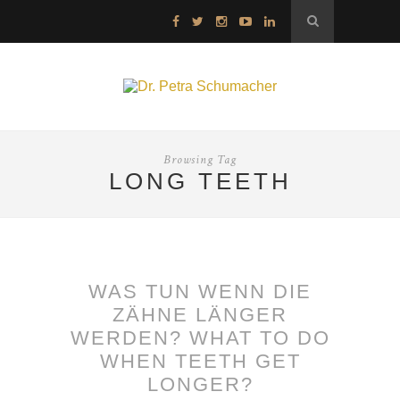
Browsing Tag
LONG TEETH
WAS TUN WENN DIE
ZÄHNE LÄNGER
WERDEN? WHAT TO DO
WHEN TEETH GET
LONGER?