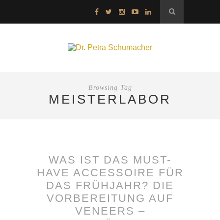
Browsing Tag
MEISTERLABOR
WAS IST DAS MUST-
HAVE ACCESSOIRE FÜR
DAS FRÜHJAHR? DIE
VORBEREITUNG AUF
VENEERS –