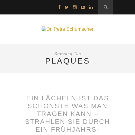
Browsing Tag
PLAQUES
EIN LÄCHELN IST DAS
SCHÖNSTE WAS MAN
TRAGEN KANN –
STRAHLEN SIE DURCH
EIN FRÜHJAHRS-