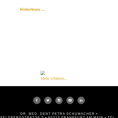
Weiterlesen …
Mehr erfahren...
DR. MED. DENT PETRA SCHUMACHER •
FELDBERGSTRASSE 5 • 60323 FRANKFURT AM MAIN • TEL.: