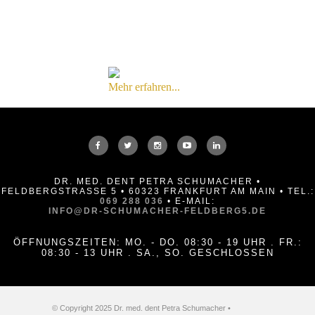
Mehr erfahren...
DR. MED. DENT PETRA SCHUMACHER •
FELDBERGSTRASSE 5 • 60323 FRANKFURT AM MAIN • TEL.:
069 288 036
• E-MAIL:
INFO@DR-SCHUMACHER-FELDBERG5.DE
ÖFFNUNGSZEITEN: MO. - DO. 08:30 - 19 UHR . FR.:
08:30 - 13 UHR . SA., SO. GESCHLOSSEN
© Copyright 2025 Dr. med. dent Petra Schumacher •