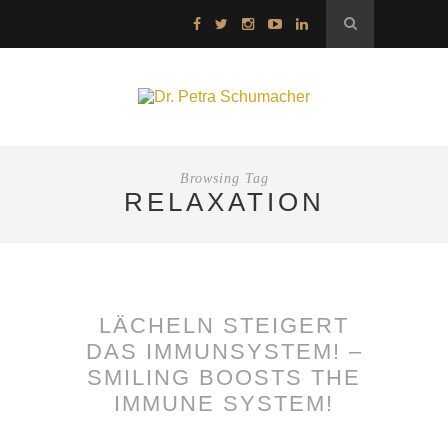
Browsing Tag
RELAXATION
LÄCHELN STEIGERT
DAS IMMUNSYSTEM! –
SMILING BOOSTS THE
IMMUNE SYSTEM!