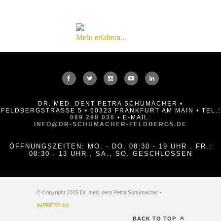
Mehr erfahren...
DR. MED. DENT PETRA SCHUMACHER •
FELDBERGSTRASSE 5 • 60323 FRANKFURT AM MAIN • TEL.:
069 288 036
• E-MAIL:
INFO@DR-SCHUMACHER-FELDBERG5.DE
ÖFFNUNGSZEITEN: MO. - DO. 08:30 - 19 UHR . FR.:
08:30 - 13 UHR . SA., SO. GESCHLOSSEN
© Copyright 2025 Dr. med. dent Petra Schumacher •
IMPRESSUM
BACK TO TOP