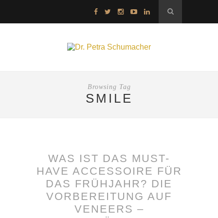
Browsing Tag
SMILE
WAS IST DAS MUST-
HAVE ACCESSOIRE FÜR
DAS FRÜHJAHR? DIE
VORBEREITUNG AUF
VENEERS –