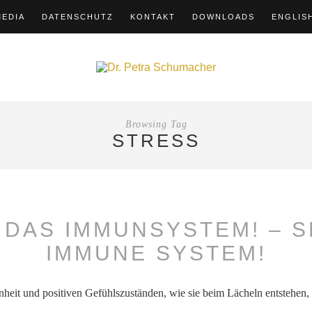
MEDIA
DATENSCHUTZ
KONTAKT
DOWNLOADS
ENGLIS
Browsing Tag
STRESS
 DAS IMMUNSYSTEM! – S
IMMUNE SYSTEM!
nheit und positiven Gefühlszuständen, wie sie beim Lächeln entstehen